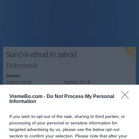
Sončni vzhod in zahod
Dobrovnik
Danes
Vzhod:
05:43
Zahod:
20:18
Jutri
VremeBo.com -
Do Not Process My Personal
Vzhod:
Information
05:44
Zahod:
20:17
Pojutrišnjem
If you wish to opt-out of the sale, sharing to third parties, or
Vzhod:
05:45
Zahod:
20:15
processing of your personal or sensitive information for
targeted advertising by us, please use the below opt-out
Napoved prognostika po območjih:
section to confirm your selection. Please note that after your