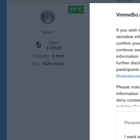
19 °C
VremeBo.
If you wish 
jasno
jasno
sensitive in
Veter:
Veter:
confirm you
3 km/h
2 km/h
continue se
Padavine:
0 mm
Padavine:
0.1 m
information 
further disc
Tlak:
1020 mbar
Tlak:
1019 mba
participants
Downstream 
Please note
information 
deny consent
in below Go
Persona
I want t