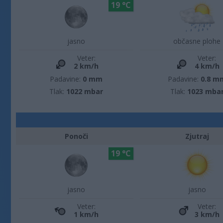
19 °C
jasno
občasne plohe
Veter:
Veter:
2 km/h
4 km/h
Padavine:
0 mm
Padavine:
0.8 m
Tlak:
1022 mbar
Tlak:
1023 mba
Ponoči
Zjutraj
19 °C
jasno
jasno
Veter:
Veter:
1 km/h
3 km/h