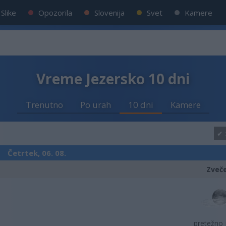
Slike
Opozorila
Slovenija
Svet
Kamere
Vreme Jezersko 10 dni
Trenutno
Po urah
10 dni
Kamere
Četrtek, 06. 08.
Zveč
pretežno 