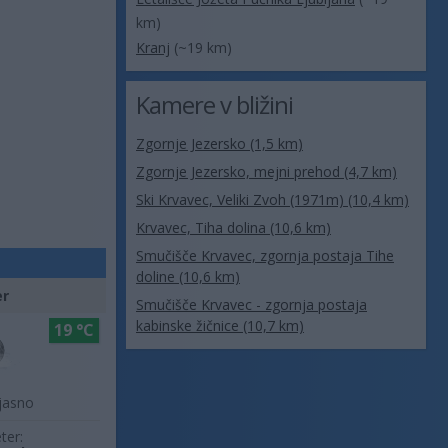
km)
Kranj
(~19 km)
Kamere v bližini
Zgornje Jezersko (1,5 km)
Zgornje Jezersko, mejni prehod (4,7 km)
Ski Krvavec, Veliki Zvoh (1971m) (10,4 km)
Krvavec, Tiha dolina (10,6 km)
Smučišče Krvavec, zgornja postaja Tihe
doline (10,6 km)
er
Smučišče Krvavec - zgornja postaja
kabinske žičnice (10,7 km)
19 °C
jasno
ter: