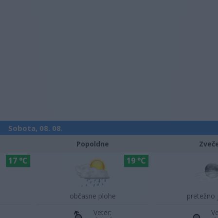
Sobota, 08. 08.
Popoldne
Zveč
17 °C
19 °C
občasne plohe
pretežno 
Veter:
Ve