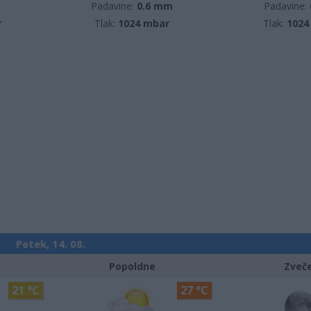
m
Padavine:
0.6 mm
Padavine:
r
Tlak:
1024 mbar
Tlak:
1024
Petek, 14. 08.
Popoldne
Zveč
21 °C
27 °C