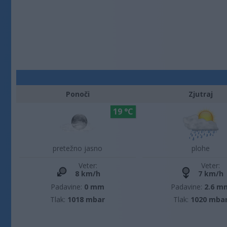
Ponoči
Zjutraj
19 °C
pretežno jasno
plohe
Veter:
Veter:
8 km/h
7 km/h
Padavine:
0 mm
Padavine:
2.6 m
Tlak:
1018 mbar
Tlak:
1020 mba