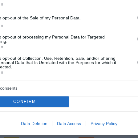
In
o opt-out of the Sale of my Personal Data.
In
Torek, 11. 08.
to opt-out of processing my Personal Data for Targeted
Popoldne
Zveč
ing.
In
21 °C
25 °C
o opt-out of Collection, Use, Retention, Sale, and/or Sharing
ersonal Data that Is Unrelated with the Purposes for which it
lected.
dež
delno ob
In
Veter:
Ve
1 km/h
2 
consents
m
Padavine:
1.1 mm
Padavine:
CONFIRM
r
Tlak:
1021 mbar
Tlak:
1021
Sreda, 12. 08.
Data Deletion
Data Access
Privacy Policy
Popoldne
Zveč