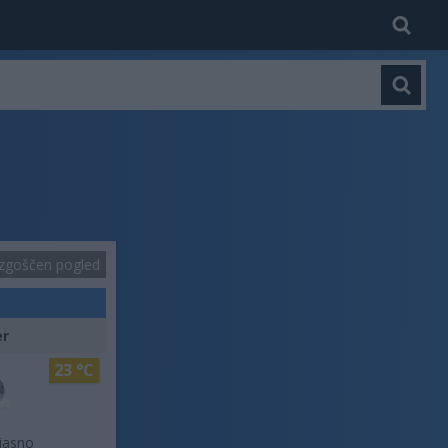
zgoščen pogled
er
23 °C
jasno