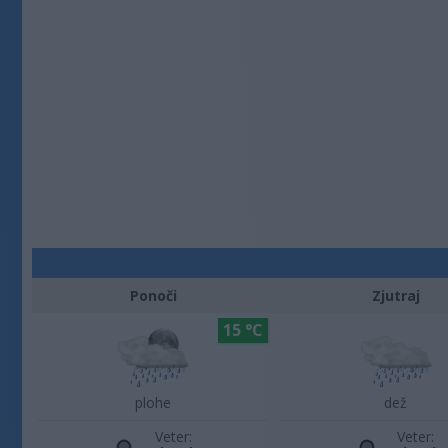
Ponoči
Zjutraj
15 °C
plohe
dež
Veter:
Veter: