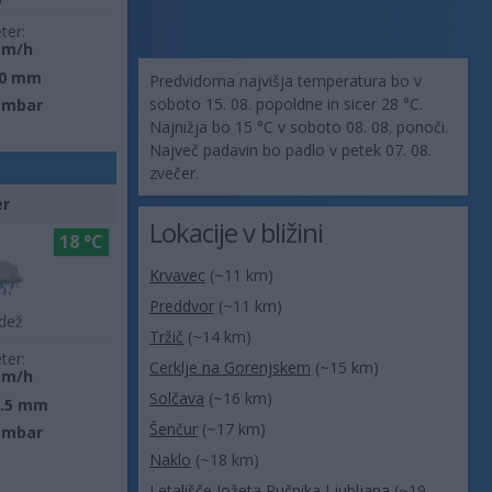
ter:
km/h
0 mm
Predvidoma najvišja temperatura bo v
soboto 15. 08. popoldne in sicer 28 °C.
 mbar
Najnižja bo 15 °C v soboto 08. 08. ponoči.
Največ padavin bo padlo v petek 07. 08.
zvečer.
er
Lokacije v bližini
18 °C
Krvavec
(~11 km)
Preddvor
(~11 km)
dež
Tržič
(~14 km)
ter:
Cerklje na Gorenjskem
(~15 km)
km/h
Solčava
(~16 km)
8.5 mm
Šenčur
(~17 km)
 mbar
Naklo
(~18 km)
Letališče Jožeta Pučnika Ljubljana
(~19