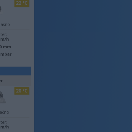
22 °C
jasno
ter:
km/h
0 mm
 mbar
er
20 °C
lačno
ter:
km/h