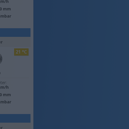
km/h
0 mm
 mbar
er
21 °C
o
ter:
km/h
0 mm
 mbar
er