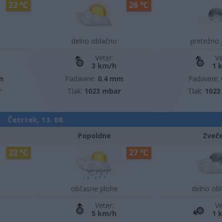
22 °C
26 °C
delno oblačno
pretežno 
Veter:
Ve
3 km/h
1 
m
Padavine:
0.4 mm
Padavine:
r
Tlak:
1023 mbar
Tlak:
1023
Četrtek, 13. 08.
Popoldne
Zveč
22 °C
27 °C
občasne plohe
delno ob
Veter:
Ve
5 km/h
1 