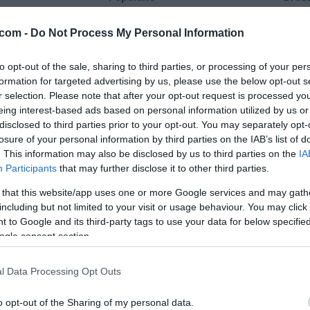
23 °C
27 °C
com -
Do Not Process My Personal Information
to opt-out of the sale, sharing to third parties, or processing of your per
delno oblačno
delno ob
formation for targeted advertising by us, please use the below opt-out s
Veter:
Ve
r selection. Please note that after your opt-out request is processed y
5 km/h
3 
eing interest-based ads based on personal information utilized by us or
m
Padavine:
0.4 mm
Padavine:
disclosed to third parties prior to your opt-out. You may separately opt-
losure of your personal information by third parties on the IAB’s list of
r
Tlak:
1019 mbar
Tlak:
1020
. This information may also be disclosed by us to third parties on the
IA
Participants
that may further disclose it to other third parties.
 that this website/app uses one or more Google services and may gath
including but not limited to your visit or usage behaviour. You may click 
 to Google and its third-party tags to use your data for below specifi
ogle consent section.
l Data Processing Opt Outs
o opt-out of the Sharing of my personal data.