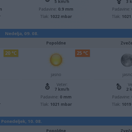
5 km/h
3 
m
Padavine:
0.9 mm
Padavine:
r
Tlak:
1022 mbar
Tlak:
1021
Nedelja, 09. 08.
Popoldne
Zveč
20 °C
25 °C
jasno
jasn
Veter:
Ve
7 km/h
2 
m
Padavine:
0 mm
Padavine:
r
Tlak:
1021 mbar
Tlak:
1019
Ponedeljek, 10. 08.
Popoldne
Zveč