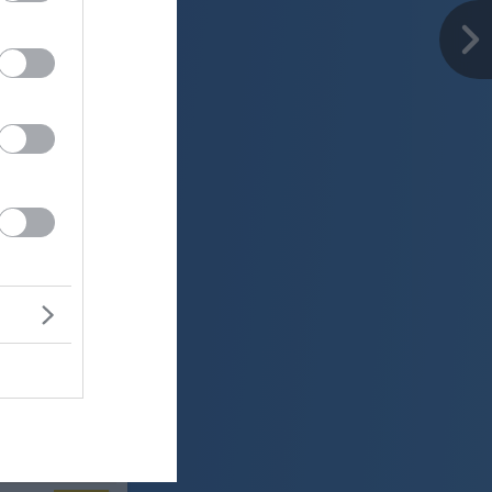
er
20 °C
lačno
ter:
km/h
0 mm
 mbar
er