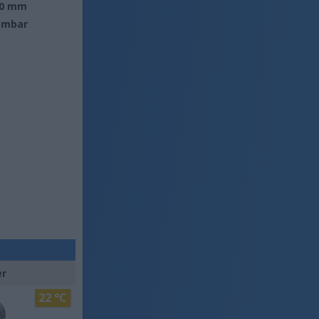
0 mm
 mbar
er
22 °C