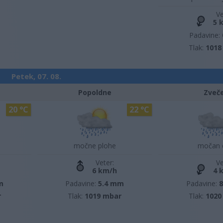
Ve
5 
Padavine:
Tlak:
1018
Petek, 07. 08.
Popoldne
Zveč
20 °C
22 °C
močne plohe
močan 
Veter:
Ve
6 km/h
4 
m
Padavine:
5.4 mm
Padavine:
r
Tlak:
1019 mbar
Tlak:
1020